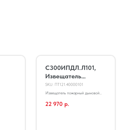
С300ИПДЛ.Л101,
Извещатель
пожарный дымовой
SKU:
ПТ121.40000101
оптико-электронный
Извещатель пожарный дымовой
оптико-электронный линейный
линейный
22 970
р.
«С300ИПДЛ.Л101»