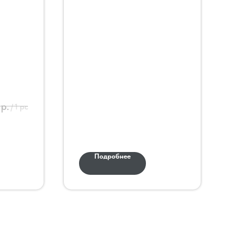
р.
/
1 pc
Подробнее