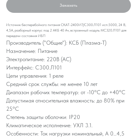
Заказать
Источник бесперебойного питания СКАТ-2400И7/С300.Л101 исп.5000, 24 В,
4,5А, разборный корпус под 2 АКБ 40 Ач, встроенный модуль МС320.Л101 для
передачи состояния ИБП
Производитель ("Общие"): КСБ (Плазма-Т)
Назначение: Питание
Электропитание: 220В (АС)
Интерфейс: С300.Л101
Цепи управления: 1 реле
Средний срок службы: не менее 10 лет
Диапазон рабочих температур: от -10°C до +40°C
Допустимая относительная влажность: до 80% при
25°C
Степень защиты оболочки: IP20
Климатическое исполнение: УХЛ 3.1.
Особенности: Ток нагрузки номинальный, A 0…4,5