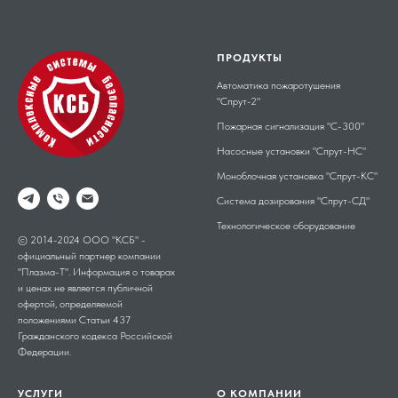
ПРОДУКТЫ
Автоматика пожаротушения
"Спрут-2"
Пожарная сигнализация "С-300"
Насосные установки "Спрут-НС"
Моноблочная установка "Спрут-КС"
Система дозирования "Спрут-СД"
Технологическое оборудование
© 2014-2024 ООО "КСБ" -
официальный партнер компании
"Плазма-Т". Информация о товарах
и ценах не является публичной
офертой, определяемой
положениями Статьи 437
Гражданского кодекса Российской
Федерации.
УСЛУГИ
О КОМПАНИИ