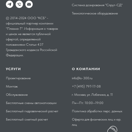
Система дозирования "Спрут-СД"
Технологическое оборудование
© 2014-2024 ООО "КСБ" -
официальный партнер компании
"Плазма-Т". Информация о товарах
и ценах не является публичной
офертой, определяемой
положениями Статьи 437
Гражданского кодекса Российской
Федерации.
УСЛУГИ
О КОМПАНИИ
Проектирование
info@s-300.ru
Монтаж
+7 (495) 797-17-08
Обслуживание
г. Москва, ул. Лобачика, д. 11
Бесплатные схемы автоматизации
Пн—Пт: 10:00—19:00
Бесплатный гидравлический расчет
Политика обработки перс. данных
Бесплатный сметный расчет
Оферта для
физических лиц
и
юр.
лиц