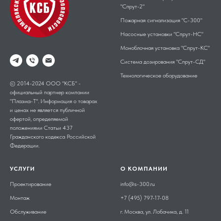
"Спрут-2"
Пожарная сигнализация "С-300"
Насосные установки "Спрут-НС"
Моноблочная установка "Спрут-КС"
Система дозирования "Спрут-СД"
Технологическое оборудование
© 2014-2024 ООО "КСБ" -
официальный партнер компании
"Плазма-Т". Информация о товарах
и ценах не является публичной
офертой, определяемой
положениями Статьи 437
Гражданского кодекса Российской
Федерации.
УСЛУГИ
О КОМПАНИИ
Проектирование
info@s-300.ru
Монтаж
+7 (495) 797-17-08
Обслуживание
г. Москва, ул. Лобачика, д. 11