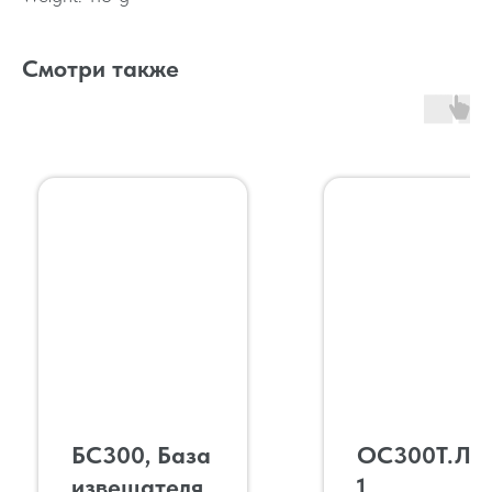
Смотри также
БС300, База
OC300Т.Л1
извещателя
1,