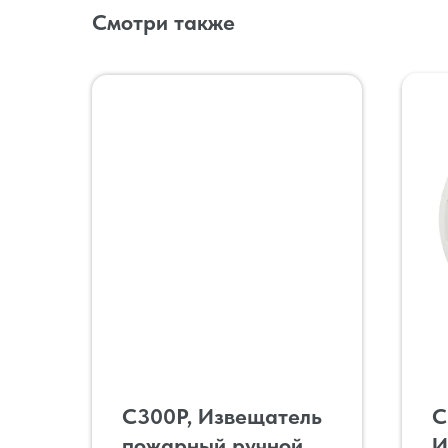
Смотри также
С300Р, Извещатель
С
пожарный ручной
И