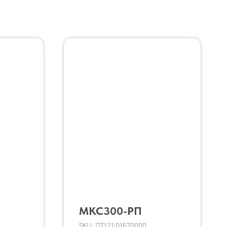
МКС300-РП
,
SKU:
ПТ121.01Б70000