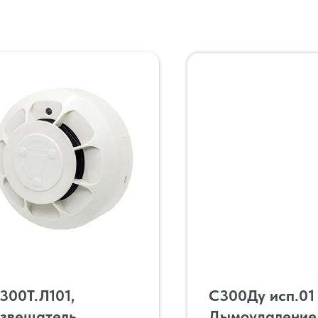
300Т.Л101,
С300Ду исп.01
звещатель
Дымоудаление