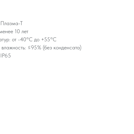
 Плазма-Т
менее 10 лет
атур: от -40°C до +55°C
 влажность: ≤95% (без конденсата)
 IP65