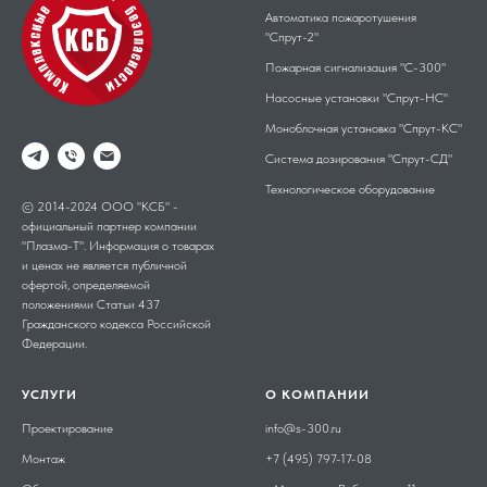
Автоматика пожаротушения
"Спрут-2"
Пожарная сигнализация "С-300"
Насосные установки "Спрут-НС"
Моноблочная установка "Спрут-КС"
Система дозирования "Спрут-СД"
Технологическое оборудование
© 2014-2024 ООО "КСБ" -
официальный партнер компании
"Плазма-Т". Информация о товарах
и ценах не является публичной
офертой, определяемой
положениями Статьи 437
Гражданского кодекса Российской
Федерации.
УСЛУГИ
О КОМПАНИИ
Проектирование
info@s-300.ru
Монтаж
+7 (495) 797-17-08