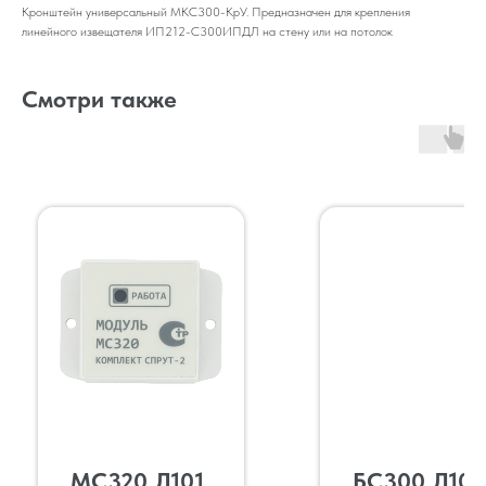
Кронштейн универсальный МКС300-КрУ. Предназначен для крепления
линейного извещателя ИП212-С300ИПДЛ на стену или на потолок
Смотри также
МС320.Л101,
БС300.Л101