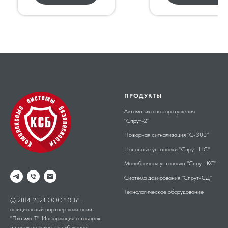
ПРОДУКТЫ
Автоматика пожаротушения
"Спрут-2"
Пожарная сигнализация "С-300"
Насосные установки "Спрут-НС"
Моноблочная установка "Спрут-КС"
Система дозирования "Спрут-СД"
Технологическое оборудование
© 2014-2024 ООО "КСБ" -
официальный партнер компании
"Плазма-Т". Информация о товарах
и ценах не является публичной