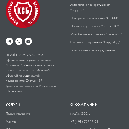
Автоматика пожаротушения
"Спрут-2"
Пожарная сигнализация "С-300"
Насосные установки "Спрут-НС"
Моноблочная установка "Спрут-КС"
Система дозирования "Спрут-СД"
Технологическое оборудование
© 2014-2024 ООО "КСБ" -
официальный партнер компании
"Плазма-Т". Информация о товарах
и ценах не является публичной
офертой, определяемой
положениями Статьи 437
Гражданского кодекса Российской
Федерации.
УСЛУГИ
О КОМПАНИИ
Проектирование
info@s-300.ru
Монтаж
+7 (495) 797-17-08