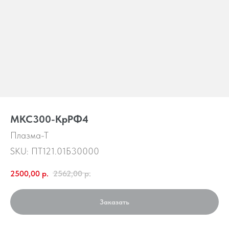
МКС300-КрРФ4
Плазма-Т
SKU:
ПТ121.01Б30000
2500,00
р.
2562,00
р.
Заказать