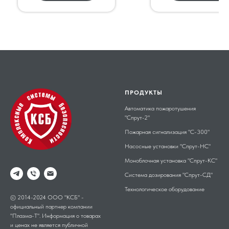
ПРОДУКТЫ
Автоматика пожаротушения
"Спрут-2"
Пожарная сигнализация "С-300"
Насосные установки "Спрут-НС"
Моноблочная установка "Спрут-КС"
Система дозирования "Спрут-СД"
Технологическое оборудование
© 2014-2024 ООО "КСБ" -
официальный партнер компании
"Плазма-Т". Информация о товарах
и ценах не является публичной