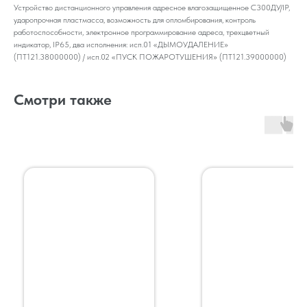
Устройство дистанционного управления адресное влагозащищенное С300ДУ/IP,
ударопрочная пластмасса, возможность для опломбирования, контроль
работоспособности, электронное программирование адреса, трехцветный
индикатор, IP65, два исполнения: исп.01 «ДЫМОУДАЛЕНИЕ»
(ПТ121.38000000) / исп.02 «ПУСК ПОЖАРОТУШЕНИЯ» (ПТ121.39000000)
Смотри также