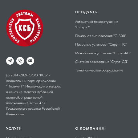
ПРОДУКТЫ
Автоматика пожаротушения
"Спрут-2"
Пожарная сигнализация "С-300"
Насосные установки "Спрут-НС"
Моноблочная установка "Спрут-КС"
Система дозирования "Спрут-СД"
Технологическое оборудование
© 2014-2024 ООО "КСБ" -
официальный партнер компании
"Плазма-Т". Информация о товарах
и ценах не является публичной
офертой, определяемой
положениями Статьи 437
Гражданского кодекса Российской
Федерации.
УСЛУГИ
О КОМПАНИИ
Проектирование
info@s-300.ru