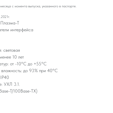
месяца с момента выпуска, указанного в паспорте.
.2021г.
 Плазма-Т
тели интерфейса
: световая
менее 10 лет
тур: от -10°C до +55°C
 влажность: до 93% при 40°C
 IP40
: УХЛ 3.1.
0Base-T/100Base-TX)