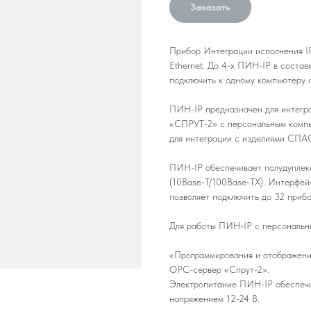
Заказать
Прибор Интеграции исполнения I
Ethernet. До 4-х ПИН-IP в соста
подключить к одному компьютеру 
ПИН-IP предназначен для интегр
«СПРУТ-2» с персональным компь
для интеграции с изделиями СПА
ПИН-IP обеспечивает полудуплекс
(10Base-T/100Base-TX). Интерфей
позволяет подключить до 32 при
Для работы ПИН-IP с персональн
«Программирования и отображения
OPC-сервер «Спрут-2».
Электропитание ПИН-IP обеспечи
напряжением 12-24 В.