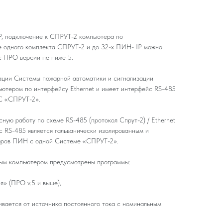
P, подключение к СПРУТ-2 компьютера по
ве одного комплекта СПРУТ-2 и до 32-х ПИН- IP можно
с ПРО версии не ниже 5.
ации Системы пожарной автоматики и сигнализации
ютером по интерфейсу Еthernet и имеет интерфейс RS-485
С «СПРУТ-2».
ную работу по схеме RS-485 (протокол Спрут-2) / Ethernet
с RS-485 является гальванически изолированным и
боров ПИН с одной Системе «СПРУТ-2».
ым компьютером предусмотрены программы:
» (ПРО v.5 и выше),
вается от источника постоянного тока с номинальным