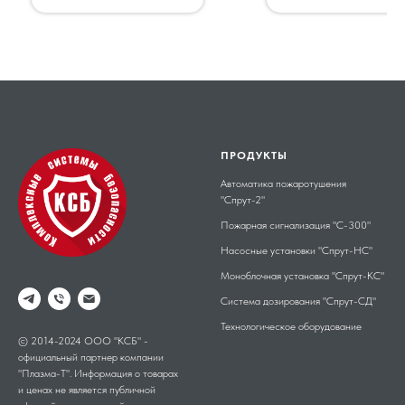
ПРОДУКТЫ
Автоматика пожаротушения
"Спрут-2"
Пожарная сигнализация "С-300"
Насосные установки "Спрут-НС"
Моноблочная установка "Спрут-КС"
Система дозирования "Спрут-СД"
Технологическое оборудование
© 2014-2024 ООО "КСБ" -
официальный партнер компании
"Плазма-Т". Информация о товарах
и ценах не является публичной