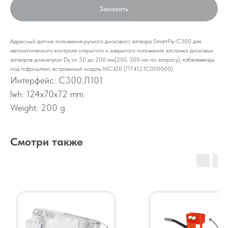
Заказать
Адресный датчик положения ручного дискового затвора SmartFly-С300 для
автоматического контроля открытого и закрытого положения заслонки дисковых
затворов диаметром Dу от 50 до 200 мм(250, 300 мм по запросу), кабелевводы
под гофрошланг, встроенный модуль МС320 (ПТ412.1С000000)
Интерфейс: С300.Л101
lwh: 124x70x72 mm
Weight: 200 g
Смотри также