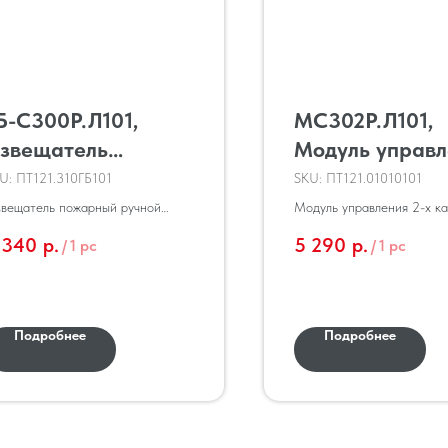
Б-С300Р.Л101,
МС302Р.Л101,
звещатель
Модуль управл
ожарный ручной
2-х канальный
U:
ПТ121.310ГБ101
SKU:
ПТ121.01010101
дресный в
вещатель пожарный ручной
Модуль управления 2-х к
ресный С300Р (ИП513-С300) в
(МС302Р.Л101), АВУЮ.42
ерметичном боксе
 340
р.
5 290
р.
/
1 pc
/
1 pc
рметичном боксе красного цвета,
65
Подробнее
Подробнее