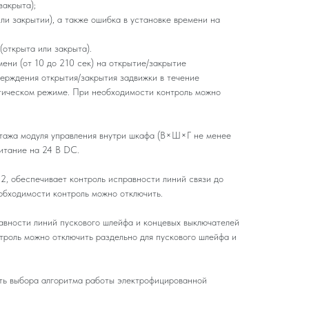
закрыта);
ли закрытии), а также ошибка в установке времени на
открыта или закрыта).
ени (от 10 до 210 сек) на открытие/закрытие
верждения открытия/закрытия задвижки в течение
тическом режиме. При необходимости контроль можно
тажа модуля управления внутри шкафа (В×Ш×Г не менее
итание на 24 В DC.
, обеспечивает контроль исправности линий связи до
обходимости контроль можно отключить.
вности линий пускового шлейфа и концевых выключателей
троль можно отключить раздельно для пускового шлейфа и
ь выбора алгоритма работы электрофицированной