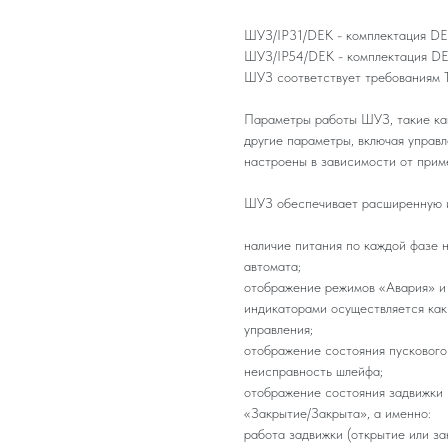
ШУЗ/IP31/DEK - комплектация DE
ШУЗ/IP54/DEK - комплектация DE
ШУЗ соответствует требованиям
Параметры работы ШУЗ, такие как
другие параметры, включая управ
настроены в зависимости от прим
ШУЗ обеспечивает расширенную и
наличие питания по каждой фазе н
автомата;
отображение режимов «Авария» и
индикаторами осуществляется как
управления;
отображение состояния пускового
неисправность шлейфа;
отображение состояния задвижки
«Закрытие/Закрыта», а именно:
работа задвижки (открытие или за