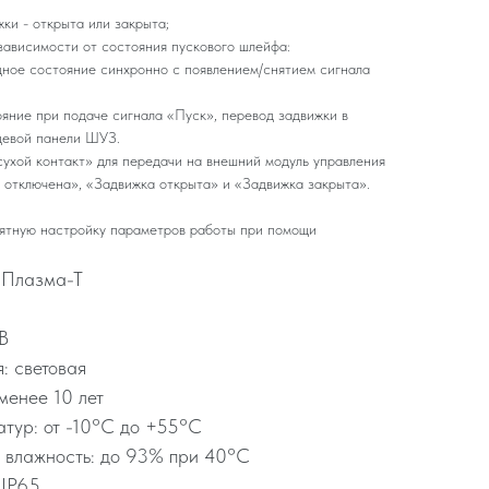
ки - открыта или закрыта;
зависимости от состояния пускового шлейфа:
дное состояние синхронно с появлением/снятием сигнала
ояние при подаче сигнала «Пуск», перевод задвижки в
цевой панели ШУЗ.
ухой контакт» для передачи на внешний модуль управления
 отключена», «Задвижка открыта» и «Задвижка закрыта».
ятную настройку параметров работы при помощи
 Плазма-Т
В
: световая
менее 10 лет
тур: от -10°C до +55°C
 влажность: до 93% при 40°C
 IP65