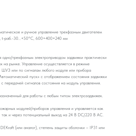
матическое и ручное управление трехфазным двигателем
, t-раб.-30...+50°С, 600×400×240 мм
я одно/трехфазным электроприводом задвижки практически
ых на рынке. Управление осуществляется в режиме
 ШУЗ или по сигналам любого модуля или прибора
Автоматический пуск» с отображением состояния задвижки
 с передачей сигналов состояния на модуль управления.
азначенный для работы с любым типом электрозадвижек.
жарных модулей/приборов управления и управляется как
, так и через потенциальный выход на 24 В DC/220 В AC.
EKraft (или аналог), степень защиты оболочки – IP31 или