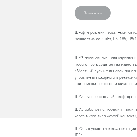
Заказать
Шкаф управления задвижкой, авто
мощностью до 4 кВт, RS-485, IP54
ШУЗ предназначен для управлени
любого производителя из известн
«Местный пуск» с лицевой панели
управления пожарного в режиме «
при помощи световой индикации и
ШУЗ - универсальный шкаф, предн
ШУЗ работает с любыми типами по
через выход типа «сухой контакт»
ШУЗ выпускается в комплектации D
IP54: