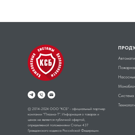
ПРОД
Автомати
Пожарная
Насосные
Моноблоч
Система 
Технолог
© 2014-2024 ООО "КСБ" - официальный партнер
компании "Плазма-Т". Информация о товарах и
ценах не является публичной офертой,
определяемой положениями Статьи 437
Гражданского кодекса Российской Федерации.