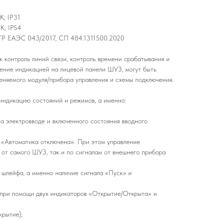
K, IP31
K, IP54
 ТР ЕАЭС 043/2017, СП 484.1311500.2020
 контроль линий связи, контроль времени срабатывания и
ление индикацией на лицевой панели ШУЗ, могут быть
еняемого модуля/прибора управления и схемы подключения.
ндикацию состояний и режимов, а именно:
а электровводе и включенного состояния вводного
 «Автоматика отключена». При этом управление
 от самого ШУЗ, так и по сигналам от внешнего прибора
 шлейфа, а именно наличие сигнала «Пуск» и
 при помощи двух индикаторов «Открытие/Открыта» и
крытие);