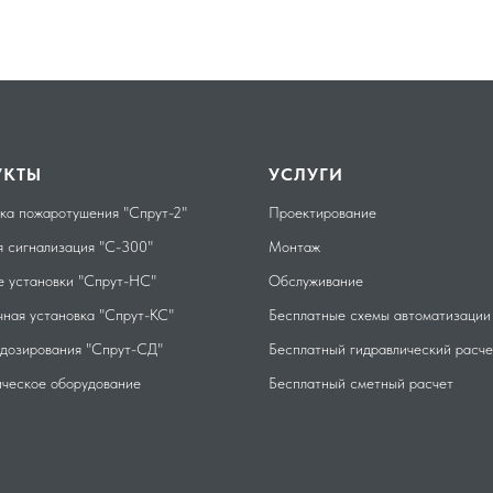
УКТЫ
УСЛУГИ
ка пожаротушения "Спрут-2"
Проектирование
 сигнализация "С-300"
Монтаж
 установки "Спрут-НС"
Обслуживание
ная установка "Спрут-КС"
Бесплатные схемы автоматизации
дозирования "Спрут-СД"
Бесплатный гидравлический расче
ическое оборудование
Бесплатный сметный расчет