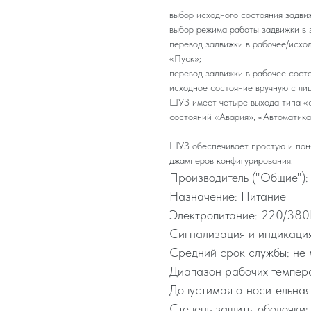
выбор исходного состояния задвиж
выбор режима работы задвижки в 
перевод задвижки в рабочее/исхо
«Пуск»;
перевод задвижки в рабочее сост
исходное состояние вручную с ли
ШУЗ имеет четыре выхода типа «с
состояний «Авария», «Автоматика
ШУЗ обеспечивает простую и пон
джамперов конфигурирования.
Производитель ("Общие"):
Назначение: Питание
Электропитание: 220/380
Сигнализация и индикация
Средний срок службы: не 
Диапазон рабочих темпера
Допустимая относительная
Степень защиты оболочки: