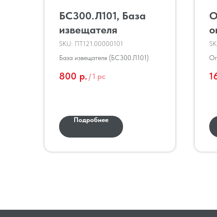
БС300.Л101, База
O
извещателя
о
п
SKU:
ПТ121.00000101
SK
с
База извещателя (БС300.Л101)
Оп
св
800
р.
1
/
1 pc
АВ
Подробнее