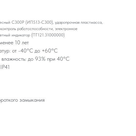
есный С300Р (ИП513-С300), ударопрочная пластмасса,
 контроль работоспособности, электронное
ветный индикатор (ПТ121.31000000)
менее 10 лет
атур: от -40°C до +60°C
 влажность: до 93% при 40°C
IP41
ороткого замыкания