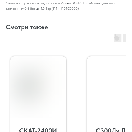
Сигнализатор давления одноканальный SmartPS-10-1 c рабочим диапазоном
давлений от 0,4 бар до 1,0 бар (ПТ411.101С0000)
Смотри также
СКАТ-2400И
С300Ду.Л10