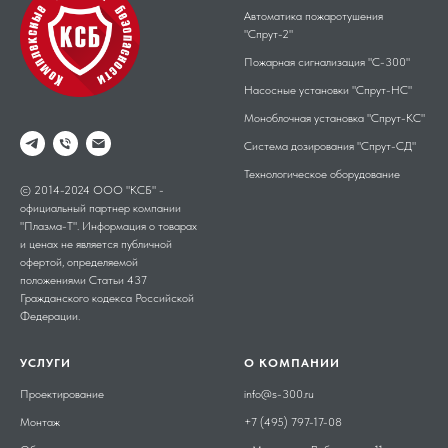
Автоматика пожаротушения
"Спрут-2"
Пожарная сигнализация "С-300"
Насосные установки "Спрут-НС"
Моноблочная установка "Спрут-КС"
Система дозирования "Спрут-СД"
Технологическое оборудование
© 2014-2024 ООО "КСБ" -
официальный партнер компании
"Плазма-Т". Информация о товарах
и ценах не является публичной
офертой, определяемой
положениями Статьи 437
Гражданского кодекса Российской
Федерации.
УСЛУГИ
О КОМПАНИИ
Проектирование
info@s-300.ru
Монтаж
+7 (495) 797-17-08