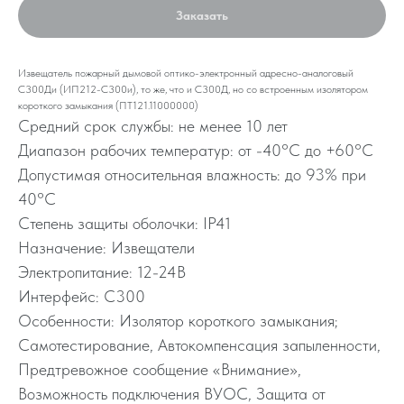
Заказать
Извещатель пожарный дымовой оптико-электронный адресно-аналоговый
С300Ди (ИП212-С300и), то же, что и С300Д, но со встроенным изолятором
короткого замыкания (ПТ121.11000000)
Средний срок службы: не менее 10 лет
Диапазон рабочих температур: от -40°C до +60°C
Допустимая относительная влажность: до 93% при
40°C
Степень защиты оболочки: IP41
Назначение: Извещатели
Электропитание: 12-24В
Интерфейс: С300
Особенности: Изолятор короткого замыкания;
Самотестирование, Автокомпенсация запыленности,
Предтревожное сообщение «Внимание»,
Возможность подключения ВУОС, Защита от